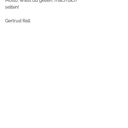
Motto: Willst du gelten, mach dich 
selten! 
Gertrud Rall