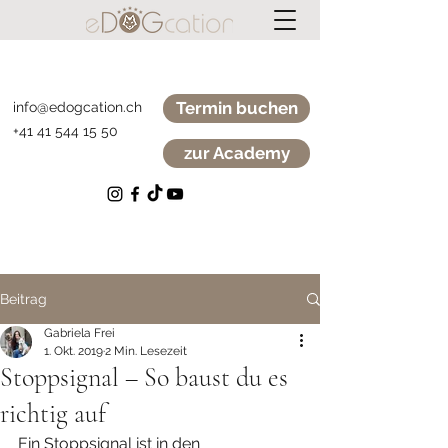
Termin buchen
info@edogcation.ch
+41 41 544 15 50
zur Academy
Beitrag
Gabriela Frei
1. Okt. 2019
2 Min. Lesezeit
Stoppsignal – So baust du es
richtig auf
Ein Stoppsignal ist in den 