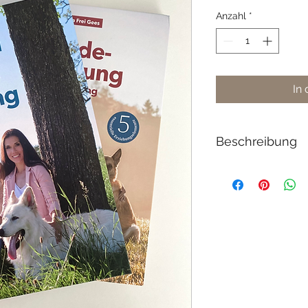
Anzahl
*
In
Beschreibung
Schweiz: CHF 96.- (in
Deutschland & Österr
Format: A5 mit Hard
Sprache: Deutsch
Anzahl Seiten: Band 1
Auflagen: 1
ISBN: Band 1 // 978
ISBN: Band 2 // 978