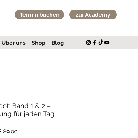
Termin buchen
zur Academy
Über uns
Shop
Blog
t: Band 1 & 2 –
ng für jeden Tag
dardpreis
Sale-
 89.00