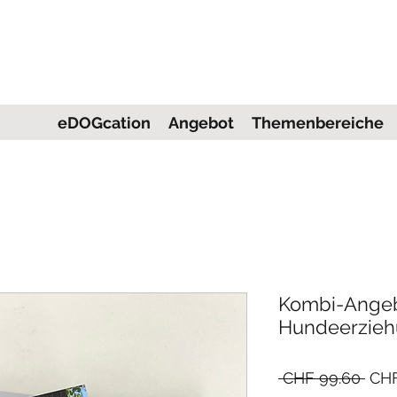
eDOGcation
Angebot
Themenbereiche
Kombi-Angebo
Hundeerziehu
Stan
 CHF 99.60 
CHF