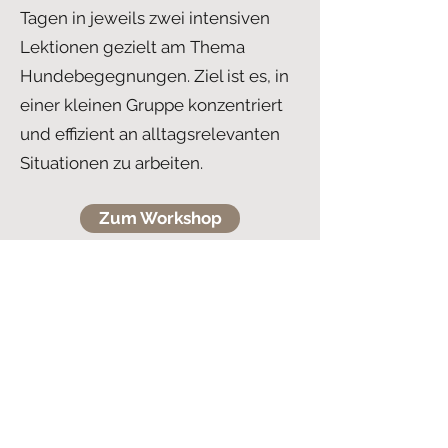
Tagen in jeweils zwei intensiven
Lektionen gezielt am Thema
Hundebegegnungen. Ziel ist es, in
einer kleinen Gruppe konzentriert
und effizient an alltagsrelevanten
Situationen zu arbeiten.
Zum Workshop
Regelmässige
Erziehungsspaziergänge
In unserer Hauptregion Horgen uns
unserem Popup-Standort
Bremgarten bei Bern bieten wir