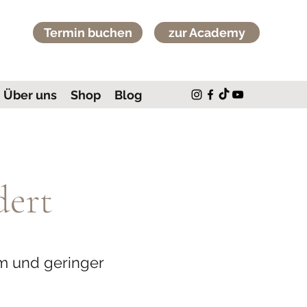
Termin buchen
zur Academy
Über uns
Shop
Blog
dert
m und geringer