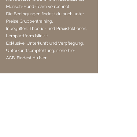
Mensch-Hund-Team verrechnet.
Die Bedingungen findest du auch unter
Preise Gruppentraining.
Inbegriffen: Theorie- und Praxislektionen,
Lernplattform blink.it
Exklusive: Unterkunft und Verpflegung.
Unterkunftsempfehlung: siehe hier
AGB: Findest du hier
Aktuelle Kurstermine
Deutschland - NRW in 47661
Sevelen, Issum
Kursleiterinnen Gabriela &